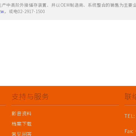
高阶外接储存装置、并以OEM制造商、系统整合的销售为主要业务。相关产
tw
，或电02-2917-1500
支持与服务
联
影音资料
TEL:
档案下载
Fax:
常见问答