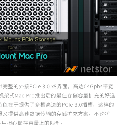
完整的外接PCIe 3.0 x8界面，高达64Gpbs带宽
机架式Mac Pro推出后的最佳存储容量扩充的好选
最大特色在于提供了多槽高速的PCIe 3.0插槽，这样的
量又提供高速数据传输的存储扩充方案。不论将
全不用担心储存容量上的限制。