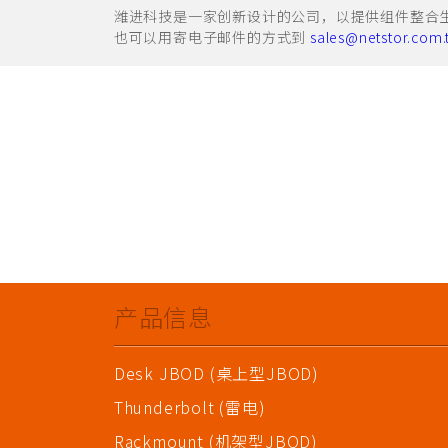
潍进科技是一家创新设计的公司，以提供组件整合生产中
也可以用寄电子邮件的方式到
sales@netstor.com.
产品信息
Desk JBOD (桌上型JBOD)
Thunderbolt (雷电)
Rackmount (机架型JBOD)