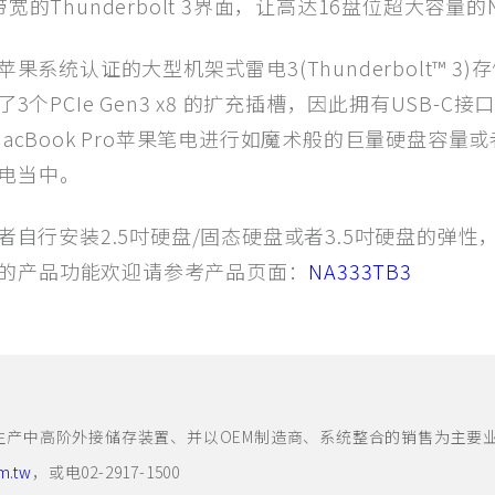
宽的Thunderbolt 3界面，让高达16盘位超大容量
苹果系统认证的大型机架式雷电3(Thunderbolt™ 
个PCIe Gen3 x8 的扩充插槽，因此拥有USB-C接
16年的MacBook Pro苹果笔电进行如魔术般的巨量硬
电当中。
用者自行安装2.5吋硬盘/固态硬盘或者3.5吋硬盘的
的产品功能欢迎请参考产品页面：
NA333TB3
阶外接储存装置、并以OEM制造商、系统整合的销售为主要业务。相关产品
m.tw
，或电02-2917-1500