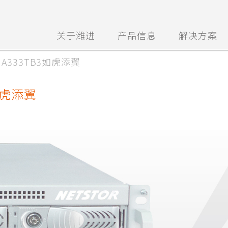
关于潍进
产品信息
解决方案
A333TB3如虎添翼
如虎添翼