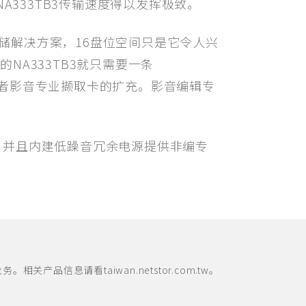
的NA333TB3传输速度得以发挥极致。
3)存储解决方案，16盘位空间只是它令人兴
口的NA333TB3就只需要一条
盘容量或者影音专业撷取卡的扩充。影音编辑专
弹性，并且内建低躁音冗余电源提供非编专
信息请看taiwan.netstor.com.tw。