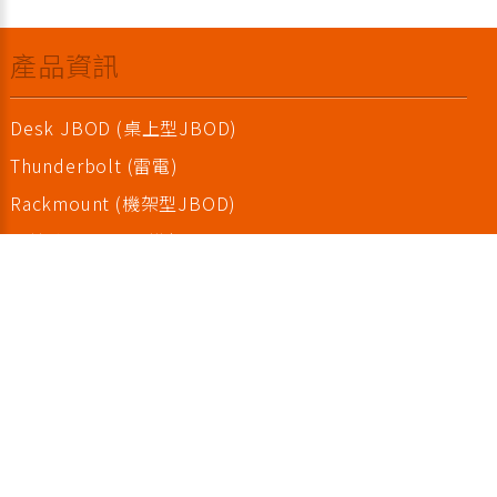
產品資訊
Desk JBOD (桌上型JBOD)
Thunderbolt (雷電)
Rackmount (機架型JBOD)
內接式SAS/SATA模組
TurboBox (外接式PCIe擴充箱)
SAS/SATA零配件
序列產品 (串列設備連網伺服器)
支援與服務