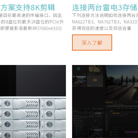
储方案支持8K剪辑
连接两台雷电3存储
)可说是目前最高速的传输接口，因此
下列连接方法说明如何连接两台潍进
的8盘位到最多24盘位的PCIe外
NA622TB3、NA762TB3，NA
影音最新8K(7680x4320)
获得双倍的速度以及双倍容量
深入了解