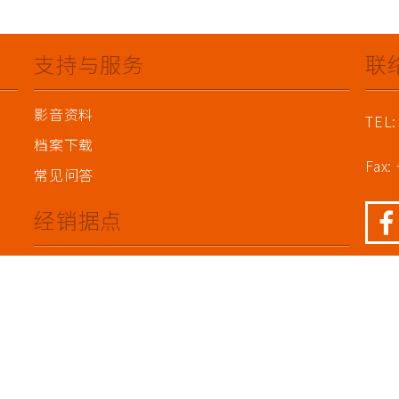
支持与服务
联
影音资料
TEL:
档案下载
Fax:
常见问答
经销据点
华东地区
华南地区
华中地区
华北地区