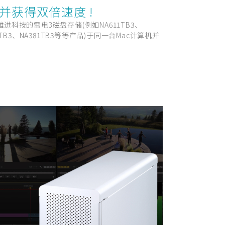
并获得双倍速度 !
科技的雷电3磁盘存储(例如NA611TB3、
333TB3、NA381TB3等等产品)于同一台Mac计算机并