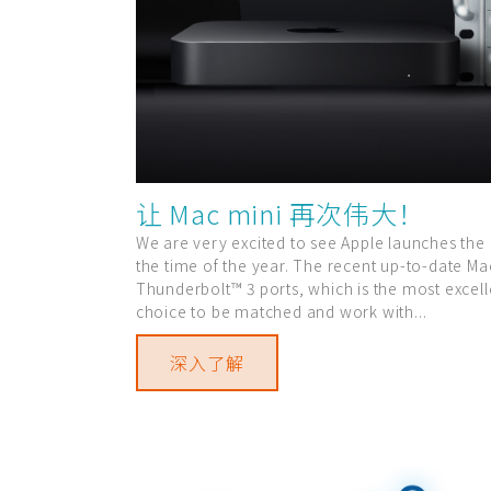
让 Mac mini 再次伟大！
We are very excited to see Apple launches the 
the time of the year. The recent up-to-date Ma
Thunderbolt™ 3 ports, which is the most exce
choice to be matched and work with...
深入了解