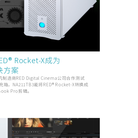
D® Rocket-X成为
解决方案
RED Digital Cinema公司合作测试
Ie扩充箱，NA211TB3能将RED® Rocket-X转换成
Book Pro剪辑。